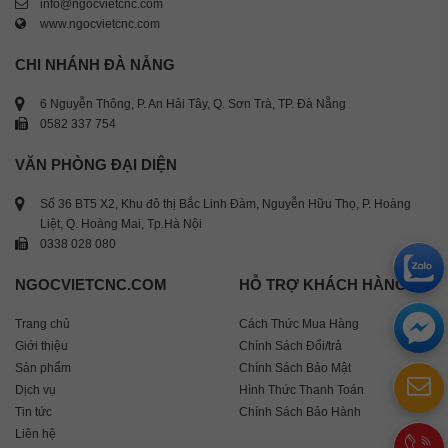
info@ngocvietcnc.com
www.ngocvietcnc.com
CHI NHÁNH ĐÀ NẴNG
6 Nguyễn Thông, P. An Hải Tây, Q. Sơn Trà, TP. Đà Nẵng
0582 337 754
VĂN PHÒNG ĐẠI DIỆN
Số 36 BT5 X2, Khu đô thị Bắc Linh Đàm, Nguyễn Hữu Thọ, P. Hoàng
Liệt, Q. Hoàng Mai, Tp.Hà Nội
0338 028 080
NGOCVIETCNC.COM
HỖ TRỢ KHÁCH HÀNG
Trang chủ
Cách Thức Mua Hàng
Giới thiệu
Chính Sách Đổi/trả
Sản phẩm
Chính Sách Bảo Mật
Dịch vụ
Hình Thức Thanh Toán
Tin tức
Chính Sách Bảo Hành
Liên hệ