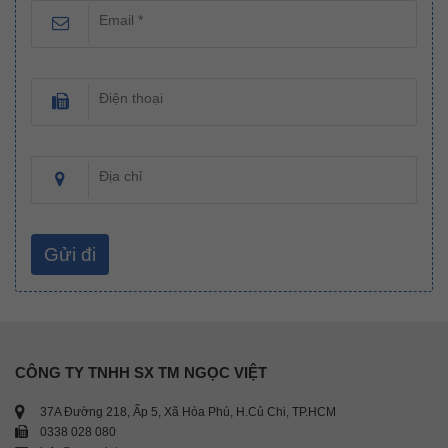
Email *
Điện thoại
Địa chỉ
CÔNG TY TNHH SX TM NGỌC VIỆT
37A Đường 218, Ấp 5, Xã Hòa Phú, H.Củ Chi, TP.HCM
0338 028 080