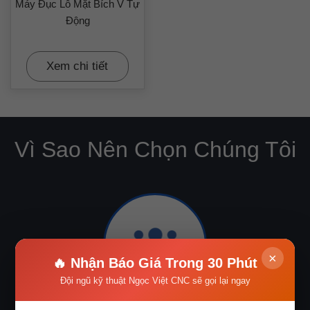
Máy Đục Lỗ Mặt Bích V Tự
Động
Xem chi tiết
Vì Sao Nên Chọn Chúng Tôi
×
🔥 Nhận Báo Giá Trong 30 Phút
Đội ngũ kỹ thuật Ngọc Việt CNC sẽ gọi lại ngay