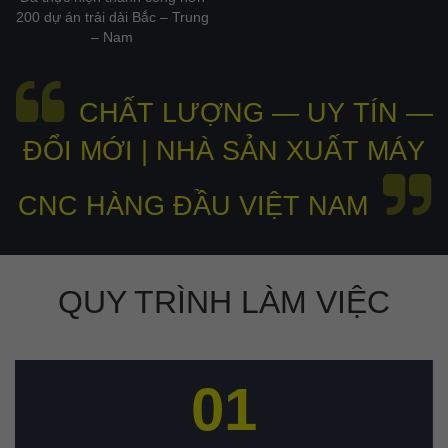
200 dự án trải dài Bắc – Trung
– Nam
CHẤT LƯỢNG — UY TÍN —
ĐỔI MỚI | NHÀ SẢN XUẤT MÁY
CNC HÀNG ĐẦU VIỆT NAM
QUY TRÌNH LÀM VIỆC
01