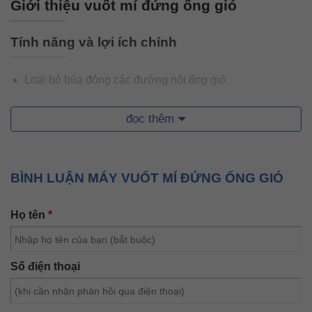
Giới thiệu vuốt mí đứng ống gió
Tính năng và lợi ích chính
Loại bỏ búa đóng các đường nối ống gió.
Giảm đáng kể mức độ tiếng ồn và tăng tốc độ đóng
đọc thêm
đường ống dẫn trong cửa hàng của bạn hoặc tại công
trường.
Đường nối gần hơn cũng sẽ đóng cả hệ thống ống cách
BÌNH LUẬN MÁY VUỐT MÍ ĐỨNG ỐNG GIÓ
nhiệt và gia cố.
Đường ghép từ trên xuống dưới vào giữa để tránh
Họ tên
*
đường ghép bị cạn và không hoàn chỉnh.
Thông số kỹ thuật
Số điện thoại
Máy là thiết bị cần thiết để ghép góc và cạnh vuông.