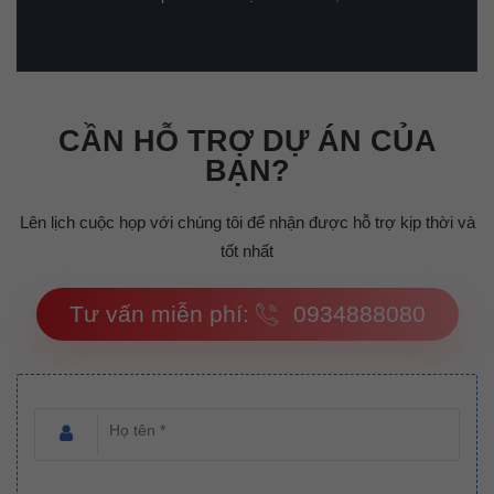
CẦN HỖ TRỢ DỰ ÁN CỦA
BẠN?
Lên lịch cuộc họp với chúng tôi để nhận được hỗ trợ kịp thời và
tốt nhất
Tư vấn miễn phí:
0934888080
Họ tên *