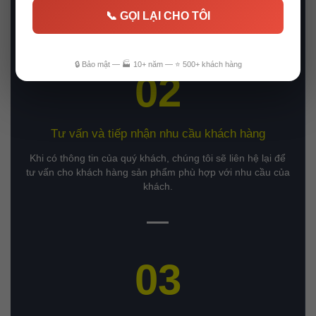
📞 GỌI LẠI CHO TÔI
🔒 Bảo mật — 🏭 10+ năm — ⭐ 500+ khách hàng
02
Tư vấn và tiếp nhận nhu cầu khách hàng
Khi có thông tin của quý khách, chúng tôi sẽ liên hệ lại để
tư vấn cho khách hàng sản phẩm phù hợp với nhu cầu của
khách.
03