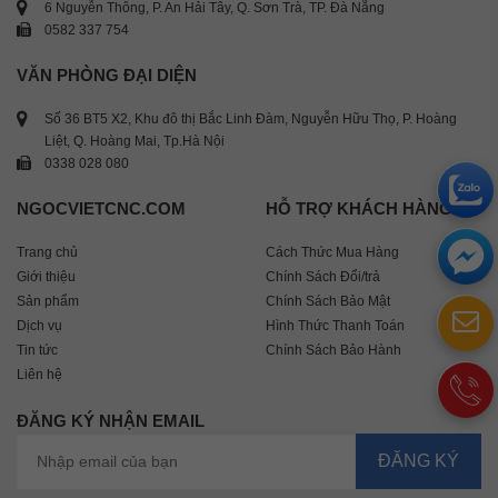
6 Nguyễn Thông, P. An Hải Tây, Q. Sơn Trà, TP. Đà Nẵng
0582 337 754
VĂN PHÒNG ĐẠI DIỆN
Số 36 BT5 X2, Khu đô thị Bắc Linh Đàm, Nguyễn Hữu Thọ, P. Hoàng
Liệt, Q. Hoàng Mai, Tp.Hà Nội
0338 028 080
NGOCVIETCNC.COM
HỖ TRỢ KHÁCH HÀNG
Trang chủ
Cách Thức Mua Hàng
Giới thiệu
Chính Sách Đổi/trả
Sản phẩm
Chính Sách Bảo Mật
Dịch vụ
Hình Thức Thanh Toán
Tin tức
Chính Sách Bảo Hành
Liên hệ
ĐĂNG KÝ NHẬN EMAIL