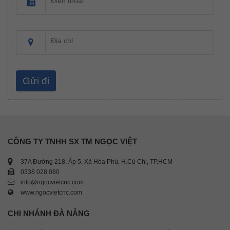
Điện thoại
Địa chỉ
CÔNG TY TNHH SX TM NGỌC VIỆT
37A Đường 218, Ấp 5, Xã Hòa Phú, H.Củ Chi, TP.HCM
0338 028 080
info@ngocvietcnc.com
www.ngocvietcnc.com
CHI NHÁNH ĐÀ NẴNG