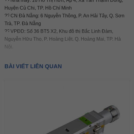
Nhà máy: 16 Hồ Thị Hớn, Ấp 4, Xã Tân Thạnh Đông,
Huyện Củ Chi, TP. Hồ Chí Minh
CN Đà Nẵng: 6 Nguyễn Thông, P. An Hải Tây, Q. Sơn
Trà, TP. Đà Nẵng
VPĐD: Số 36 BT5 X2, Khu đô thị Bắc Linh Đàm,
Nguyễn Hữu Thọ, P. Hoàng Liệt, Q. Hoàng Mai, TP. Hà
Nội.
BÀI VIẾT LIÊN QUAN