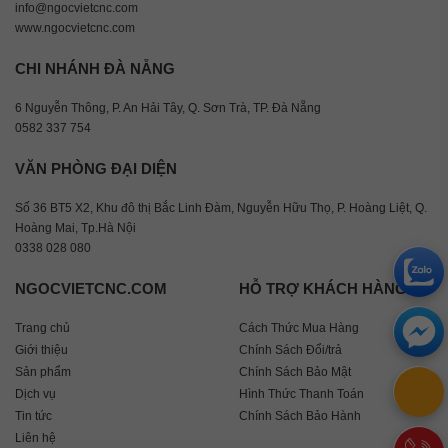
info@ngocvietcnc.com
www.ngocvietcnc.com
CHI NHÁNH ĐÀ NẴNG
6 Nguyễn Thông, P. An Hải Tây, Q. Sơn Trà, TP. Đà Nẵng
0582 337 754
VĂN PHÒNG ĐẠI DIỆN
Số 36 BT5 X2, Khu đô thị Bắc Linh Đàm, Nguyễn Hữu Thọ, P. Hoàng Liệt, Q.
Hoàng Mai, Tp.Hà Nội
0338 028 080
NGOCVIETCNC.COM
HỖ TRỢ KHÁCH HÀNG
Trang chủ
Cách Thức Mua Hàng
Giới thiệu
Chính Sách Đổi/trả
Sản phẩm
Chính Sách Bảo Mật
Dịch vụ
Hình Thức Thanh Toán
Tin tức
Chính Sách Bảo Hành
Liên hệ