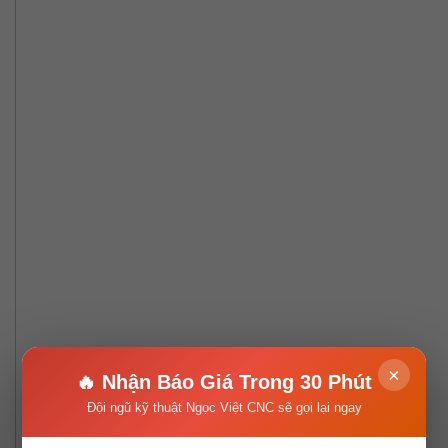
×
🔥 Nhận Báo Giá Trong 30 Phút
Đội ngũ kỹ thuật Ngọc Việt CNC sẽ gọi lại ngay