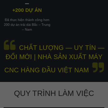
+200 DỰ ÁN
Đã thực hiện thành công hơn
200 dự án trải dài Bắc – Trung
– Nam
CHẤT LƯỢNG — UY TÍN —
ĐỔI MỚI | NHÀ SẢN XUẤT MÁY
CNC HÀNG ĐẦU VIỆT NAM
QUY TRÌNH LÀM VIỆC