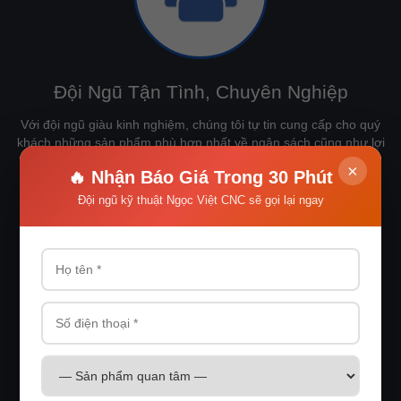
Đội Ngũ Tận Tình, Chuyên Nghiệp
Với đội ngũ giàu kinh nghiệm, chúng tôi tự tin cung cấp cho quý
khách những sản phẩm phù hợp nhất về ngân sách cũng như lợi
ích mang lại
×
🔥 Nhận Báo Giá Trong 30 Phút
Đội ngũ kỹ thuật Ngọc Việt CNC sẽ gọi lại ngay
Làm Việc Xuất Sắc
Với tư duy PHỤNG SỰ ĐỂ DẪN ĐẦU, NGỌC VIỆT CNC luôn nỗ