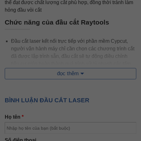
thể đạt được chất lượng cắt phù hợp, đồng thời tránh làm
hỏng đầu vòi cắt
Chức năng của đầu cắt Raytools
Đầu cắt laser
kết nối trực tiếp với phần mềm Cypcut,
người vận hành máy chỉ cần chọn các chương trình cắt
đã được lập trình sẵn, đầu cắt sẽ tự động điều chỉnh
tiêu cự giúp hoàn thành quá trình xử lý nhanh các tấm
phôi có độ dày và vật liệu khác nhau
đọc thêm
Đầu cắt laser Raytools được tối ưu hóa thiết kế quang
học và thiết kế làm mát bằng nước, cho phép các đầu
BÌNH LUẬN ĐẦU CẮT LASER
laser hoạt động ổn định và lâu dài
Họ tên
*
Bên trong đầu cắt laser có các loại gương: gương bảo
vệ đầu nối cáp quang, gương đối chiếu dùng để chỉnh
tia laser đồng tâm với lỗ của bép cắt, gương hội tụ để
Số điện thoại