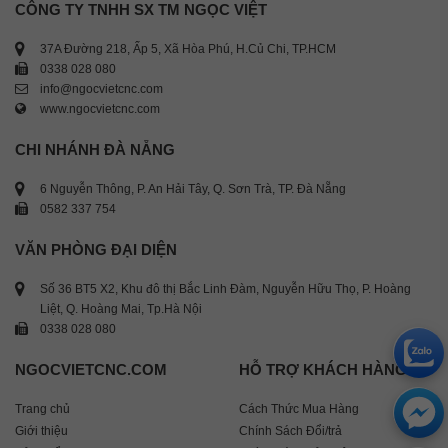
CÔNG TY TNHH SX TM NGỌC VIỆT
37A Đường 218, Ấp 5, Xã Hòa Phú, H.Củ Chi, TP.HCM
0338 028 080
info@ngocvietcnc.com
www.ngocvietcnc.com
CHI NHÁNH ĐÀ NẴNG
6 Nguyễn Thông, P. An Hải Tây, Q. Sơn Trà, TP. Đà Nẵng
0582 337 754
VĂN PHÒNG ĐẠI DIỆN
Số 36 BT5 X2, Khu đô thị Bắc Linh Đàm, Nguyễn Hữu Thọ, P. Hoàng
Liệt, Q. Hoàng Mai, Tp.Hà Nội
0338 028 080
NGOCVIETCNC.COM
HỖ TRỢ KHÁCH HÀNG
Trang chủ
Cách Thức Mua Hàng
Giới thiệu
Chính Sách Đổi/trả