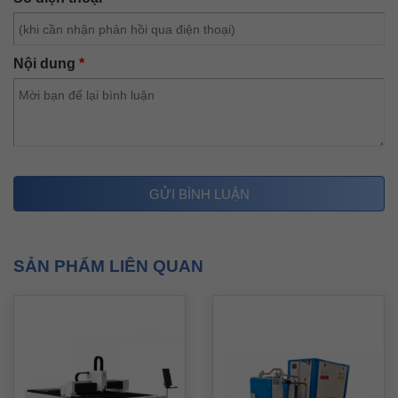
hội tụ tia laser tại điểm cắt, gương bảo vệ ngăn bụi bẩn
văng lên kính hội tụ.
Nội dung
*
Đặc tính kỹ thuật của đầu cắt Raytools
Đầu cắt Raytools được trang bị 2 công nghệ
Auto-
Focus
hoăc
manual-Focus
Với
Auto – focu
s tiêu điểm sẽ được tự động điều chỉnh
trong quá trình cắt để đạt được hiệu quả cắt tốt nhất của
các tấm kim loại có độ dày khác nhau.
SẢN PHẨM LIÊN QUAN
Raytools trang bị bép vành đơn để cắt khí O2, bép vành
đôi để cắt N2.
Làm mát bằng nước tuần hoàn.
Cảm biến điện dung tiên tiến.
Dễ dàng tháo lắp bảo dưỡng bảo trì, lắp đặt.