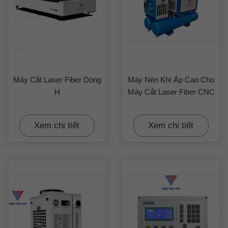
Đặc điểm của mỏ cắt laser Raytools
Tối ưu hóa cấu hình quang học và thiết kế, giúp cho
Máy Cắt Laser Fiber Dòng
Máy Nén Khí Áp Cao Cho
luồng khí chạy qua trơn tru và hiệu quả
H
Máy Cắt Laser Fiber CNC
Phạm vi lấy nét tự động +9 ~-14mm, độ chính xác là
0.05mm
Xem chi tiết
Xem chi tiết
Được trang bị nhóm ống kính D30, công suất đầu vào
sợi tối đa là 3.3KW
Gia tốc tối đa của ống tiêu cự 10m/S2, tốc độ tối đa
10m/ phút
Có thêm một ống kính bảo vệ phía trên giúp giảm thiểu
nguy cơ bụi bẩn mỏ cắt
Mỏ Raytools có ngăn kéo cho gương bảo vệ, khi thay