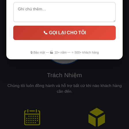
lực làm việc hết mình để đạt hiệu quả cao nhất, đáp ứng sự kỳ
vọng của khách hàng.
📞 GỌI LẠI CHO TÔI
🔒 Bảo mật — 🏭 10+ năm — ⭐ 500+ khách hàng
Trách Nhiệm
Chúng tôi luôn đồng hành và hỗ trợ bất cứ khi nào khách hàng
cần đến.