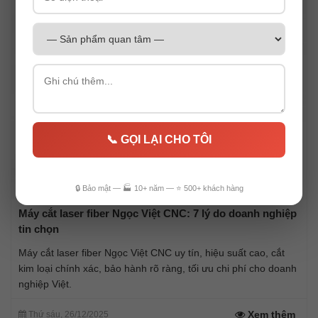
📞 GỌI LẠI CHO TÔI
🔒 Bảo mật — 🏭 10+ năm — ⭐ 500+ khách hàng
Máy cắt laser fiber Ngọc Việt CNC: 7 lý do doanh nghiệp
tin chọn
Máy cắt laser fiber Ngọc Việt CNC uy tín, hiệu suất cao, cắt
kim loại chính xác, bảo hành rõ ràng, tối ưu chi phí cho doanh
nghiệp Việt.
Xem thêm
Thứ sáu, 26/12/2025