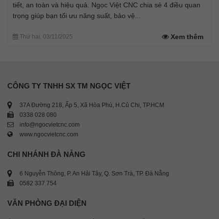
tiết, an toàn và hiệu quả. Ngọc Việt CNC chia sẻ 4 điều quan
trọng giúp bạn tối ưu năng suất, bảo vệ...
Xem thêm
Thứ hai, 03/11/2025
CÔNG TY TNHH SX TM NGỌC VIỆT
37A Đường 218, Ấp 5, Xã Hòa Phú, H.Củ Chi, TP.HCM
0338 028 080
info@ngocvietcnc.com
www.ngocvietcnc.com
CHI NHÁNH ĐÀ NẴNG
6 Nguyễn Thông, P. An Hải Tây, Q. Sơn Trà, TP. Đà Nẵng
0582 337 754
VĂN PHÒNG ĐẠI DIỆN