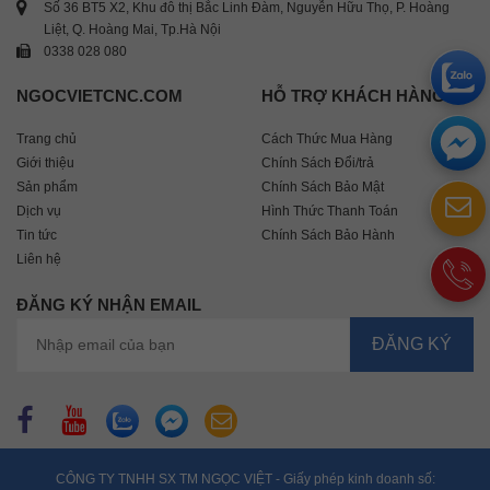
Số 36 BT5 X2, Khu đô thị Bắc Linh Đàm, Nguyễn Hữu Thọ, P. Hoàng
Liệt, Q. Hoàng Mai, Tp.Hà Nội
0338 028 080
NGOCVIETCNC.COM
HỖ TRỢ KHÁCH HÀNG
Trang chủ
Cách Thức Mua Hàng
Giới thiệu
Chính Sách Đổi/trả
Sản phẩm
Chính Sách Bảo Mật
Dịch vụ
Hình Thức Thanh Toán
Tin tức
Chính Sách Bảo Hành
Liên hệ
ĐĂNG KÝ NHẬN EMAIL
CÔNG TY TNHH SX TM NGỌC VIỆT - Giấy phép kinh doanh số: