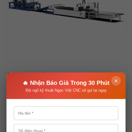
7 Ưu Điểm Máy Cắt Laser Dòng TA Ngọc Việt CNC Bạn
×
Nên Biết
🔥 Nhận Báo Giá Trong 30 Phút
Đội ngũ kỹ thuật Ngọc Việt CNC sẽ gọi lại ngay
Khám phá 7 ưu điểm nổi bật của máy cắt laser dòng TA Ngọc
Việt CNC giúp gia công chính xác, ổn định, tiết kiệm chi phí và
tối ưu sản xuất.
Xem thêm
Thứ năm, 08/01/2026