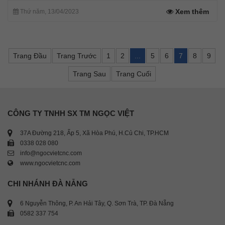
Xem thêm
Thứ năm, 13/04/2023
Trang Đầu
Trang Trước
1
2
...
5
6
7
8
9
Trang Sau
Trang Cuối
CÔNG TY TNHH SX TM NGỌC VIỆT
37A Đường 218, Ấp 5, Xã Hòa Phú, H.Củ Chi, TP.HCM
0338 028 080
info@ngocvietcnc.com
www.ngocvietcnc.com
CHI NHÁNH ĐÀ NẴNG
6 Nguyễn Thông, P. An Hải Tây, Q. Sơn Trà, TP. Đà Nẵng
0582 337 754