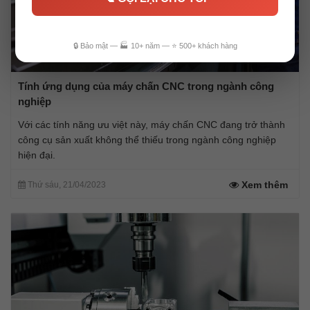
🔒 Bảo mật — 🏭 10+ năm — ⭐ 500+ khách hàng
Tính ứng dụng của máy chấn CNC trong ngành công
nghiệp
Với các tính năng ưu việt này, máy chấn CNC đang trở thành
công cụ sản xuất không thể thiếu trong ngành công nghiệp
hiện đại.
Xem thêm
Thứ sáu, 21/04/2023