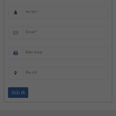
Họ tên *
Email *
Điện thoại
Địa chỉ