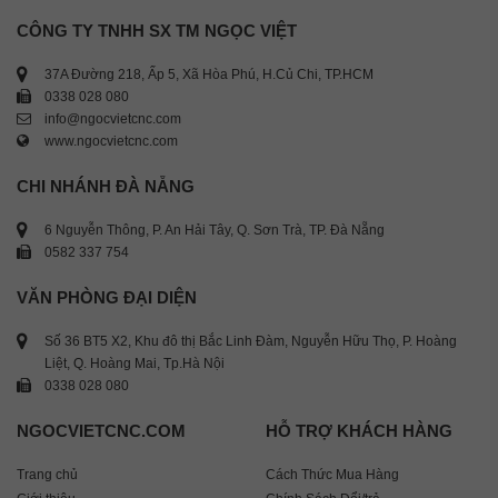
CÔNG TY TNHH SX TM NGỌC VIỆT
37A Đường 218, Ấp 5, Xã Hòa Phú, H.Củ Chi, TP.HCM
0338 028 080
info@ngocvietcnc.com
www.ngocvietcnc.com
CHI NHÁNH ĐÀ NẴNG
6 Nguyễn Thông, P. An Hải Tây, Q. Sơn Trà, TP. Đà Nẵng
0582 337 754
VĂN PHÒNG ĐẠI DIỆN
Số 36 BT5 X2, Khu đô thị Bắc Linh Đàm, Nguyễn Hữu Thọ, P. Hoàng
Liệt, Q. Hoàng Mai, Tp.Hà Nội
0338 028 080
NGOCVIETCNC.COM
HỖ TRỢ KHÁCH HÀNG
Trang chủ
Cách Thức Mua Hàng