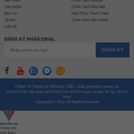
Giới thiệu
Chính Sách Đổi/trả
Sản phẩm
Chính Sách Bảo Mật
Dịch vụ
Hình Thức Thanh Toán
Tin tức
Chính Sách Bảo Hành
Liên hệ
ĐĂNG KÝ NHẬN EMAIL
CÔNG TY TNHH SX TM NGỌC VIỆT - Giấy phép kinh doanh số:
0311817940 cấp ngày 04/06/2012 bởi Sở Kế Hoạch và Đầu Tư Tp. Hồ Chí
Minh
Copyrights © 2022. All Rights Reserved.
Trang chủ
Giới thiệu