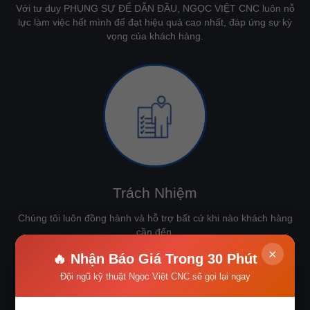
Với tư duy PHỤNG SỰ ĐỂ DẪN ĐẦU, NGỌC VIỆT CNC luôn nỗ
lực làm việc hết mình để đạt hiệu quả cao nhất, đáp ứng sự kỳ
vọng của khách hàng.
Trách Nhiệm
Chúng tôi luôn đồng hành và hỗ trợ bất cứ khi nào khách hàng
cần đến.
×
🔥 Nhận Báo Giá Trong 30 Phút
Đội ngũ kỹ thuật Ngọc Việt CNC sẽ gọi lại ngay