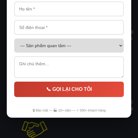
+10 NĂM
+40 SẢN PHẨM
Công ty Ngọc Việt CNC đã
Ngọc Việt CNC hiện có hơn 40
hình thành và phát triển hơn
sản phẩm đa dạng chủng loại
10 năm
+100 KHÁCH
HÀNG
📞 GỌI LẠI CHO TÔI
Chúng tôi đã hợp tác hơn 100
khách hàng và được tin tưởng
🔒 Bảo mật — 🏭 10+ năm — ⭐ 500+ khách hàng
gắn bó