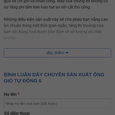
quả về chi phí và nhân công. Máy của chúng tôi không có
sự lãng phí tấm tole hao hụt so với cắt thủ công.
Những điều kiện sản xuất này sẽ cho phép bạn nâng cao
lợi nhuận trong một thời gian ngắn, tăng thị trường của
bạn với hàng hoá được bảo đảm về số lượng và chất
lượng.
Dòng máy sản xuất ống gió tự động 6 - Autoline VI gồm có
đọc thêm
cấu trúc thẳng và cấu trúc hình chữ U. Máy cấu trúc hình
chữ U không chỉ tiết kiệm địa điểm sản xuất mà còn giảm
thời gian giao hàng nguyên vật liệu. Hiệu quả sản xuất cao
BÌNH LUẬN DÂY CHUYỀN SẢN XUẤT ỐNG
(
khoảng 20-23 giây mỗi mảnh
).
GIÓ TỰ ĐỘNG 6
Bộ phận này hoàn toàn tự động thực hiện việc cắt kích
thước cố định, kết cườm, tự động cắt khía, tạo hình
Họ tên
*
pittsburgh. Mặt bích TDF và mặt bích sắt góc tự động hình
thành và uốn cong thành ống hình chữ
"L", "U"
Được
trang bị khí hỗ trợ đột lỗ, lỗ mặt bích tấm thông thường là
Số điện thoại