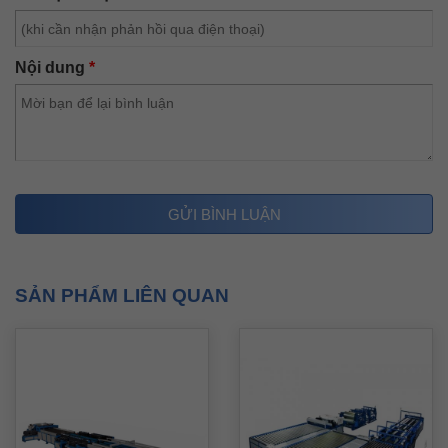
tùy chọn.
Sơ đồ làm việc của Autoline VI
Nội dung
*
Quá trình làm việc liên tục của dây
chuyền diễn ra liên tục, thông qua các
bước sau:
Nạp nguyên liệu vào cuộn đỡ
Kéo tôn cho vào máy Autoline II
SẢN PHẨM LIÊN QUAN
Nắn thẳng, cán gân tăng cứng, rồi cắt góc và sau đó cắt
đứt bằng
Autoline II
Chạy mí đôi (hay còn gọi là mí kép) thông qua hệ thống
chạy mí kép
Chạy bích thông qua máy chạy bích đôi.
Chạy bích Nẹp C thông qua máy chạy Nep C đôi.